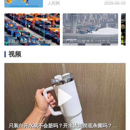
人民网
2026-06-03
承载全球最大规模货运量，这张网有多忙？
广州—乌鲁木齐—法兰克福航线开通，中欧往返可节省10余小时时长
视频
只装白开水就不会脏吗？开水烫能彻底杀菌吗？感控专家详解“吸管杯”藏菌真相｜都视频·热观察