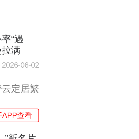
率“遇
漫拉满
2026-06-02
密云定居繁
开APP查看
）”新名片