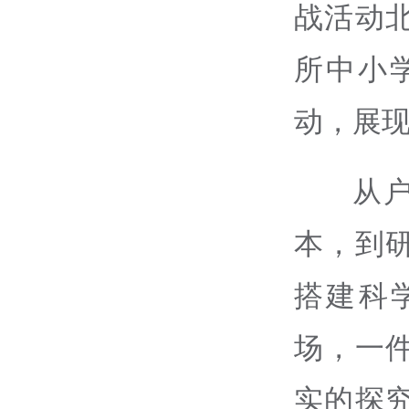
战活动
所中小
动，展
从
本，到
搭建科
场，一
实的探