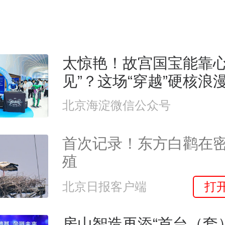
太惊艳！故宫国宝能靠心
见”？这场“穿越”硬核浪
北京海淀微信公众号
首次记录！东方白鹳在
殖
打
北京日报客户端
房山智造再添“首台（套