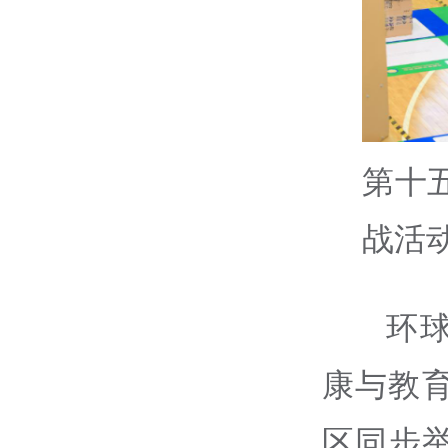
第十
战活
环
康与教
区同步