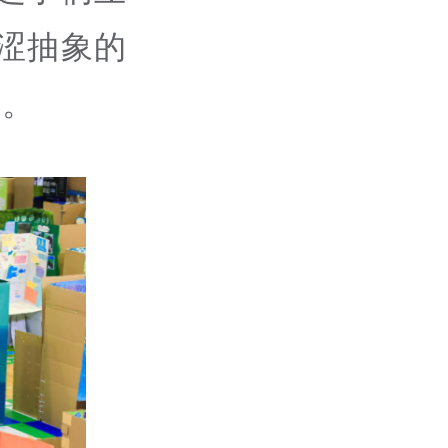
涩抽象的
品。