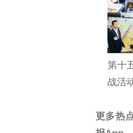
第十
战活
更多热
报App