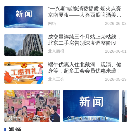
“一兴期”赋能消费提质 烟火点亮
京南夏夜——大兴西瓜啤酒美食
嘉年华激活消费新动能
网络
2026-06-02
成交量连续三个月站上荣枯线，
北京二手房告别深度调整阶段
北京商报
2026-06-01
端午优惠入住北戴河，观演、健
身等，超多工会会员优惠来袭！
北京工会
2026-05-29
“冰墩墩”、“蒜鸟”玩偶……城市礼物怎样让人“必购必带”
全面营养 全面新鲜！伊利金领冠于英国剑桥开启全球品牌战略升级！
视频