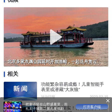
北京多家市属公园延时开放游船，一起泛舟赏云霞！
相关
功能繁杂容易成瘾！儿童智能手
表里或潜藏“大灰狼”
法治日报
2023-02-15
把童话留在山野盛夏里，崇
打开客户端
科幻“照进”现实！你的智能手表正
礼太子城第二届儿童戏剧节