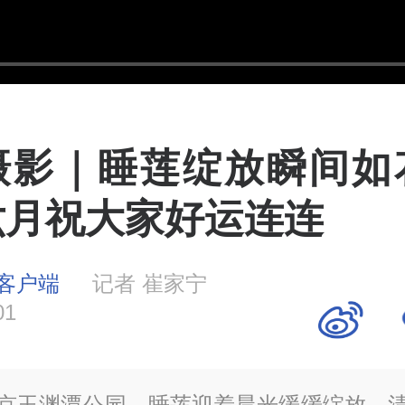
摄影｜睡莲绽放瞬间如
六月祝大家好运连连
客户端
记者 崔家宁
01
京玉渊潭公园，睡莲迎着晨光缓缓绽放，