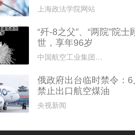
上海政法学院网站
“歼-8之父”、“两院”院
世，享年96岁
中国航空工业集团、澎湃新闻
俄政府出台临时禁令：6
禁止出口航空煤油
央视新闻