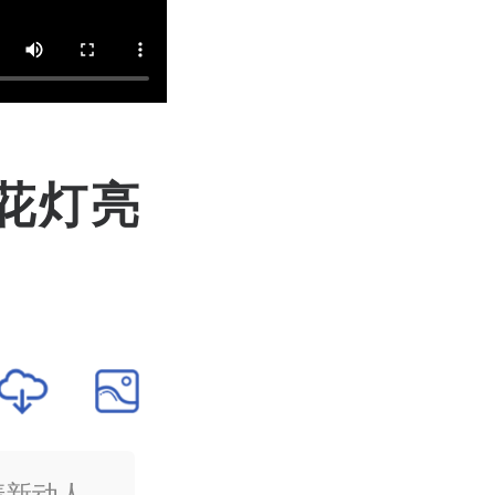
花灯亮
清新动人。