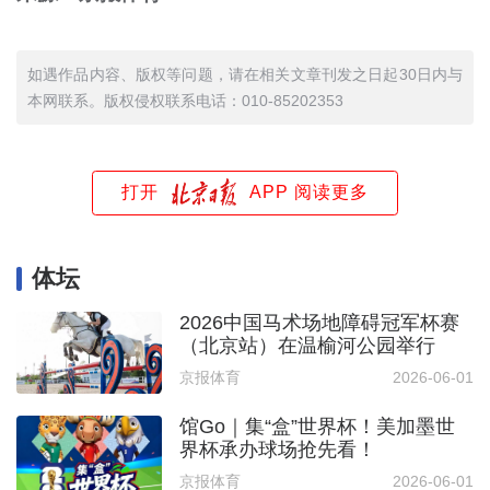
如遇作品内容、版权等问题，请在相关文章刊发之日起30日内与
本网联系。版权侵权联系电话：010-85202353
打开
APP 阅读更多
体坛
2026中国马术场地障碍冠军杯赛
（北京站）在温榆河公园举行
京报体育
2026-06-01
馆Go｜集“盒”世界杯！美加墨世
界杯承办球场抢先看！
京报体育
2026-06-01