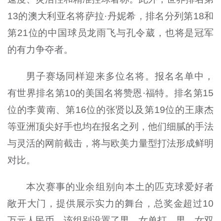
13
的澳大利亚名将萨拉·丹妮希，排名分列第
18
和
第
21
位的中国球员龙雨飞与孔令葳，也将是冠军
的有力争夺者。
男子赛场同样迎来多位名将。报名名单中，
有世界排名第10的美国名将赞恩·福特。排名第
15
位的李黄南、第
16
位的张贤以及第
19
位的王康杰
等亚洲顶尖好手也均在报名之列，他们细腻的手法
与灵活的网前截击，将与欧美力量型打法形成鲜明
对比。
本次赛事的业余组别向本土的匹克球爱好者
敞开大门，提供展示实力的舞台，总奖金超过10
万元人民币。该组别设置了男、女单打，男、女双