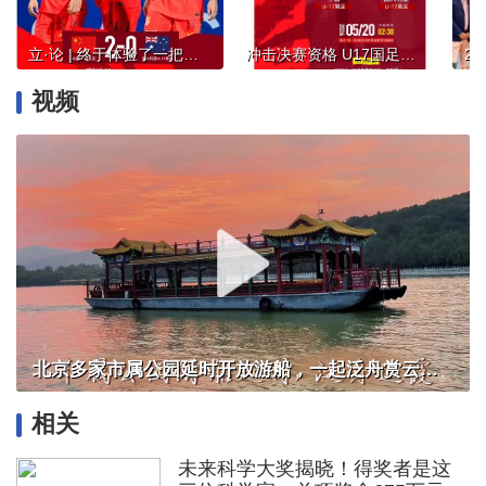
立·论 | 终于体验了一把强队的感觉
冲击决赛资格 U17国足昂首向前冲
视频
北京多家市属公园延时开放游船，一起泛舟赏云霞！
相关
未来科学大奖揭晓！得奖者是这