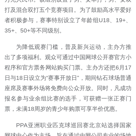
打及混合双打五个竞赛项目。为了鼓励高水平爱好
者积极参与，赛事特别设立了年龄组
U18
、
19+
、
35+
、
50+
等不同级别。
为降低观赛门槛，普及新兴运动，主办方推
出了多项福利。观众可通过中国网球公开赛官方小
程序和官方票务网站购买门票。主办方还把
6
月
17
日与
18
日设立为“赛事开放日”，期间钻石球场
普通
座席
及赛事外场将免费向公众开放。同时，凡成功
报名参与业余组比赛的选手，可获赠一张正赛门
票，未满
18
周岁的青少年购票可享半价优惠。
PPA
亚洲职业匹克球巡回赛北京站选择国家
网球中心作为主场，旨在通过中网公司专业的场地