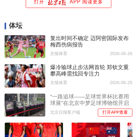
打开
APP 阅读更多
体坛
复出时间不确定 迈阿密国际发布
梅西伤病报告
京报体育
2026-05-26
爆冷输球止步法网首轮 郑钦文重
攀高峰需找回专注力
京报体育
2026-05-25
“一路追球——足球世界杯比赛用
球展”在北京中梦足球博物馆开启
打开APP查看
北京日报客户端