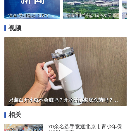
“宣宣”学习笔记（167）丨深学笃行正确政绩观 奋力创造经得起检验的实绩
城市副中心锚定绿色发展主线
视频
只装白开水就不会脏吗？开水烫能彻底杀菌吗？感控专家详解“吸管杯”藏菌真相｜都视频·热观察
相关
70余名选手竞逐北京市青少年保