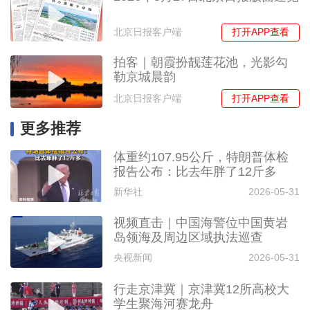
打开APP查看
北京日报客户端
拍客｜朝霞扮靓莲花池，光影勾
勒京城晨韵
打开APP查看
北京日报客户端
更多推荐
体重约107.95公斤，特朗普体检
报告公布：比去年胖了12斤多
新华社
2026-05-31
视频直击｜中国海警位中国黄岩
岛领海及周边区域执法巡查
央视新闻
2026-05-31
行走京津冀｜京津冀12所高校大
学生聚海河赛龙舟