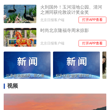
火到国外！玉河湿地公园、清河
之洲同获伦敦设计奖金奖
打开APP查看
北京日报客户端
时尚北京隆福寺周末掠影
打开APP查看
北京日报客户端
以赛促训砺精兵，匠心服务显尊崇 ——2026年西城区退役军人事务员职业技能竞赛圆满举办
科学仪器“智变”进行时！第二十三届中国国际科学仪器及实验室装备展览会在京盛大开幕
视频