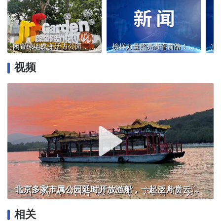
闲置绿地蝶变活力公园，磨房城市活力花园焕新开园
榜样力量照亮青春前路！2026年“信仰行”先进人物面对面首场宣讲走进清华大学
视频
北京多家市属公园延时开放游船，一起泛舟赏云霞！
相关