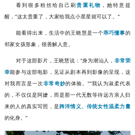
看到很多粉丝给自己刷
贵重礼物
，她特意提
醒，
“这太贵重了，
大家给我点小星星就可以了。
”
能看得出来，生活中的王晓慧是一个
乖巧懂事
的
邻家女孩形象，很善解人意。
对于这部影片，王晓慧说：
“
身为潮汕人，
非常荣
幸
能参与这部电影，见证从剧本再到影像的呈现，这
对我而言是一次
非常奇妙
的体验。
”“
我认为淑柔代表
的，不仅仅是阿嬷，而是那一代无数等待远方亲人归
来的人的真实写照，是
跨洋情义、传统女性温柔力量
的化身。
”