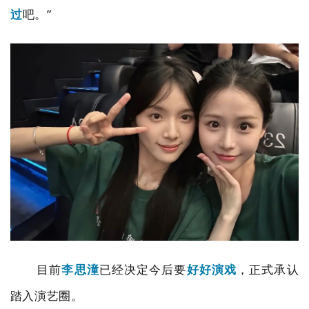
过
吧。
”
目前
李思潼
已经决定今后要
好好演戏
，正式承认
踏入演艺圈。