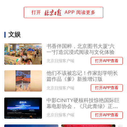
打开
APP 阅读更多
文娱
书香伴国粹，北京图书大厦“六
一”打造沉浸式阅读与文化体验
打开APP查看
北京日报客户端
他们不该被忘记！作家彭学明长
篇作品《爹》新推增订版
打开APP查看
北京日报客户端
中影CINITY硬核科技惊艳国际巨
幕电影协会，《只此青绿》正在
制作科普教育场馆专属定制版
打开APP查看
北京日报客户端