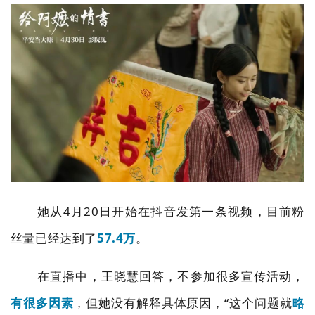
她从
4
月
20
日开始在抖音发第一条视频，目前粉
丝量已经达到了
57.4
万
。
在直播中，王晓慧回答，不参加很多宣传活动，
有很多因素
，但她没有解释具体原因，
“
这个问题就
略