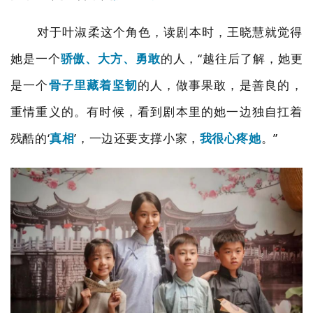
对于叶淑柔这个角色，读剧本时，王晓慧就觉得
她是一个
骄傲、大方、勇敢
的人，
“
越往后了解，她更
是一个
骨子里藏着坚韧
的人，做事果敢，是善良的，
重情重义的。有时候，看到剧本里的她一边独自扛着
残酷的‘
真相
’
，一边还要支撑小家，
我很心疼她
。
”