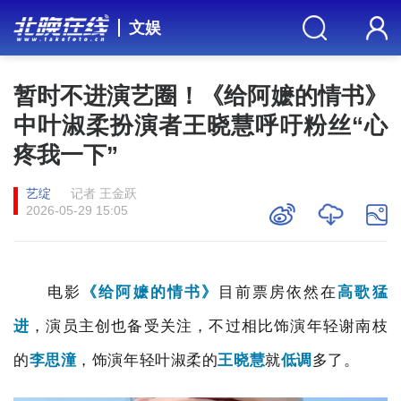
文娱
暂时不进演艺圈！《给阿嬷的情书》
中叶淑柔扮演者王晓慧呼吁粉丝“心
疼我一下”
艺绽
记者 王金跃
2026-05-29 15:05
电影
《给阿嬷的情书》
目前票房依然在
高歌猛
进
，演员主创也备受关注，不过相比饰演年轻谢南枝
的
李思潼
，饰演年轻叶淑柔的
王晓慧
就
低调
多了。