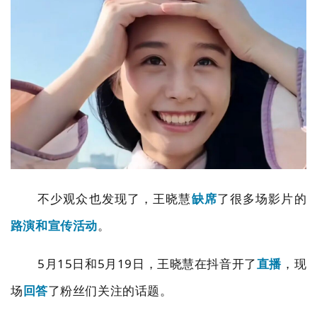
不少观众也发现了，王晓慧
缺席
了很多场影片的
路演和宣传活动
。
5
月
15
日和
5
月
19
日，王晓慧在抖音开了
直播
，现
场
回答
了粉丝们关注的话题。