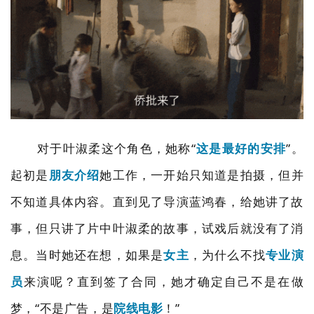
对于叶淑柔这个角色，她称
“
这是最好的安排
”。
起初是
朋友介绍
她工作，一开始只知道是拍摄，但并
不知道具体内容。直到见了导演蓝鸿春，给她讲了故
事，但只讲了片中叶淑柔的故事，试戏后就没有了消
息。当时她还在想，如果是
女主
，为什么不找
专业演
员
来演呢？直到签了合同，她才确定自己不是在做
梦，
“
不是广告，是
院线电影
！
”