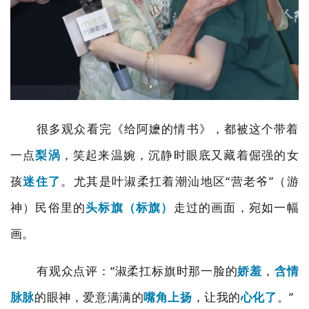
很多观众看完《给阿嬷的情书》，都被这个带着
一点
梨涡
，笑起来温婉，沉静时眼底又藏着倔强的女
孩
迷住了
。尤其是叶淑柔扛着潮汕地区
“
营老爷”（游
神）民俗里的
头标旗（标旗）
走过的画面，宛如一幅
画。
有观众点评：
“
淑柔扛标旗时那一脸的
娇羞
，
含情
脉脉
的眼神，爱意满满的
嘴角上扬
，让我的
心化了
。
”