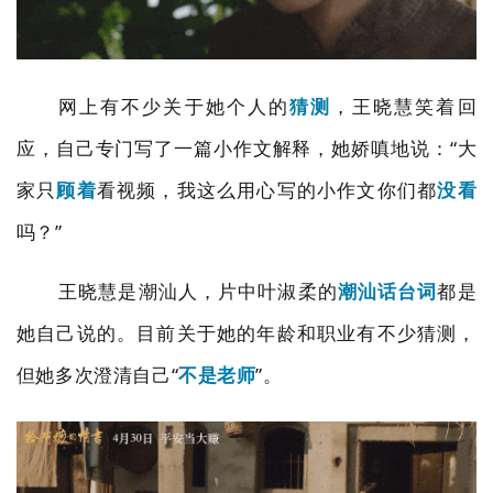
网上有不少关于她个人的
猜测
，王晓慧笑着回
应，自己专门写了一篇小作文解释，她娇嗔地说：
“
大
家只
顾着
看视频，我这么用心写的小作文你们都
没看
吗？
”
王晓慧是潮汕人，片中叶淑柔的
潮汕话台词
都是
她自己说的。目前关于她的年龄和职业有不少猜测，
但她多次澄清自己
“
不是老师
”
。