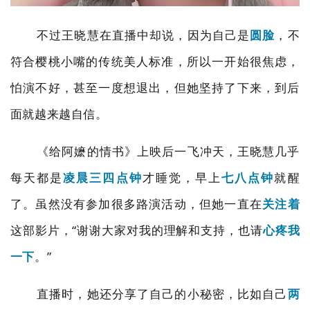
不过王晓慧在直播中却说，因为自己是
圆脸
，不
符合樱桃小嘴的传统美人标准，所以一开始很焦虑，
怕演不好，甚至一度想退出，但她坚持了下来，到后
面就越来越自信。
《给阿嬷的情书》上映后一飞冲天，王晓慧几乎
每天都是
凌晨三四点钟
才睡觉，早上
七八点钟
就醒
了。虽然没有参加很多路演活动，但她一直在
关注着
这部影片，
“
谢谢大家对我的理解和支持，也请
心疼我
一下
。
”
直播时，她还分享了自己的小秘密，比如自己
两