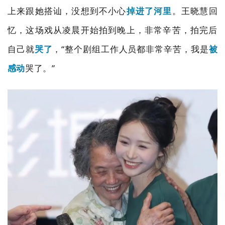
上来跟她搭讪，没想到不小心
掉进了河里
。王晓慧回
忆，这场戏从凌晨开始拍到晚上，非常辛苦，拍完后
自己就
哭了
，
“
整个剧组工作人员都非常辛苦，我是
被
感动
哭了。
”