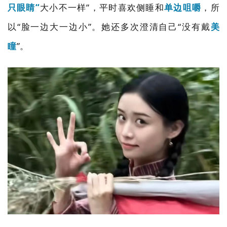
只眼睛“
大小不一样”，平时喜欢侧睡和
单边咀嚼
，所
以“脸一边大一边小”。她还多次澄清自己“没有戴
美
瞳
”。