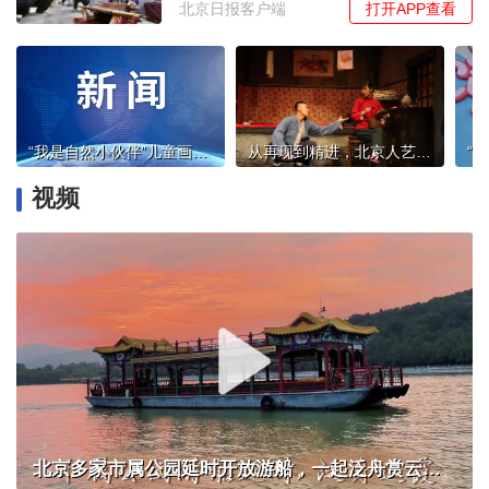
打开APP查看
北京日报客户端
“我是自然小伙伴”儿童画国际巡展走进四川安仁古镇
从再现到精进，北京人艺“复刻”版《骆驼祥子》二轮登台
视频
北京多家市属公园延时开放游船，一起泛舟赏云霞！