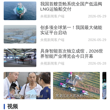
我国首艘货舱系统全国产低温阀
LNG运输船交付
央视新闻客户端
2026-05-29
创多项全球第一！我国最大储能
实证平台启动
央视新闻客户端
2026-05-29
具身智能首次独立成馆，2026世
界智能产业博览会今日开幕
央视新闻客户端
2026-05-28
一图解读六大重点任务！加力推进基本公共服务“随人走”
黑龙江北大荒水稻示范田用上新技术
视频