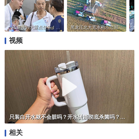
一图解读六大重点任务！加力推进基本公共服务“随人走”
黑龙江北大荒水稻示范田用上新技术
视频
只装白开水就不会脏吗？开水烫能彻底杀菌吗？感控专家详解“吸管杯”藏菌真相｜都视频·热观察
相关