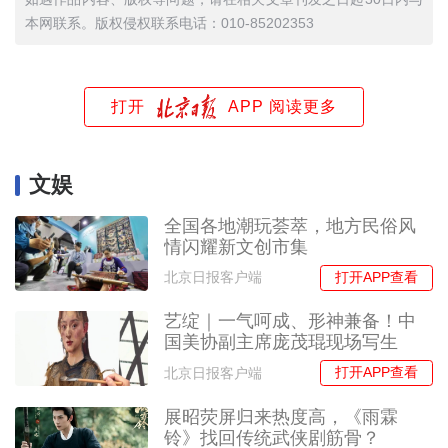
本网联系。版权侵权联系电话：010-85202353
打开
APP 阅读更多
文娱
全国各地潮玩荟萃，地方民俗风
情闪耀新文创市集
打开APP查看
北京日报客户端
艺绽｜一气呵成、形神兼备！中
国美协副主席庞茂琨现场写生
打开APP查看
北京日报客户端
展昭荧屏归来热度高，《雨霖
铃》找回传统武侠剧筋骨？