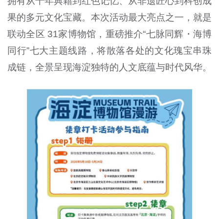
拥有从千年典籍到红色记忆、从非遗匠心到科创成
果的多元文化宝藏。本次活动最大亮点之一，就是
联动全区 31家博物馆，重磅推介“七脉同辉・海博
同行”七大主题线路，将散落各处的文化瑰宝串珠
成链，全景呈现海淀独特的人文底蕴与时代风华。