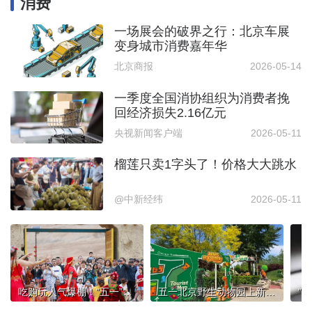
消费
一场展会的破界之行：北京车展
变身城市消费嘉年华
北京商报
2026-05-14
一季度全国消协组织为消费者挽
回经济损失2.16亿元
央视新闻客户端
2026-05-11
榴莲只卖1字头了！价格大大跳水
@中新经纬
2026-05-11
吃购玩人气爆棚！“五一”假期新疆消费市场热辣滚烫
五一北京野生动物园上新！来恐龙山看“萌兽”巡游