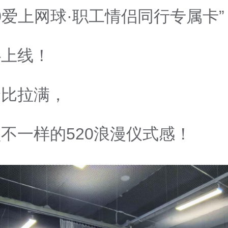
20爱上网球·职工情侣同行专属卡”
心上线！
价比拉满，
不一样的520浪漫仪式感！