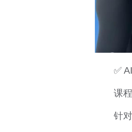
✅ 
课
针