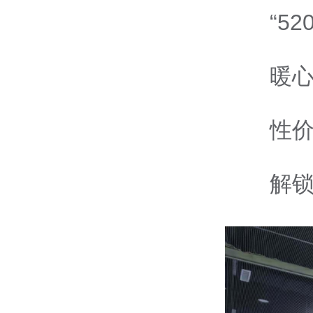
“5
暖
性
解锁