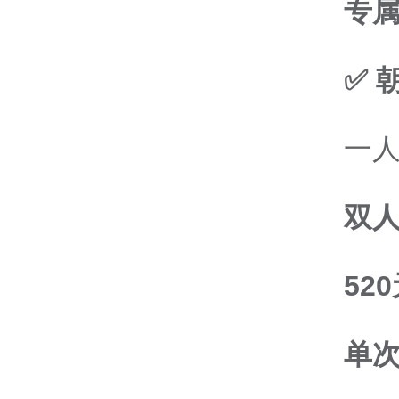
专
✅ 
一
双
52
单次