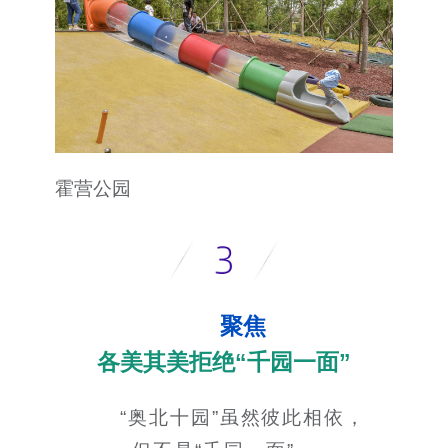
霍营公园
聚焦
各美其美拒绝“千园一面”
“奥北十园”虽然彼此相依，