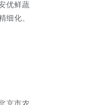
安优鲜蔬
精细化、
北京市农