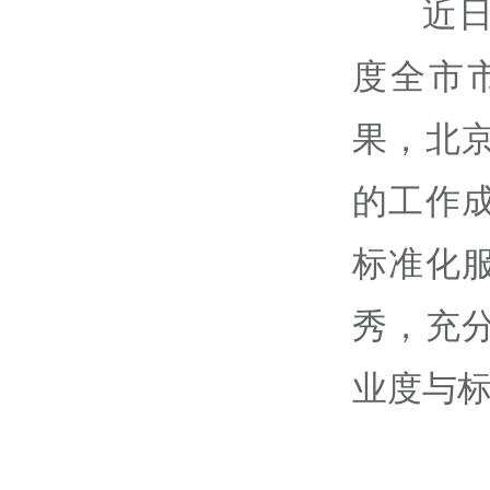
近日
度全市
果，北
的工作
标准化
秀，充
业度与