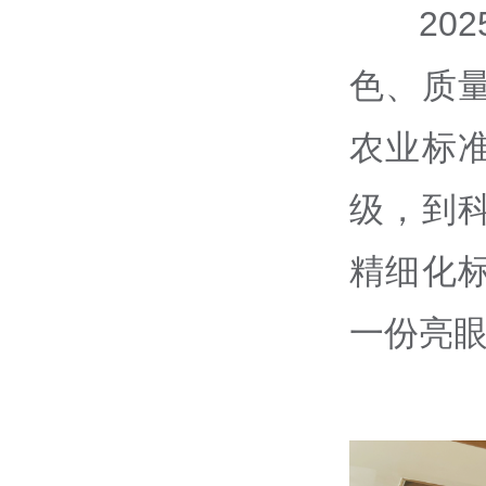
2
色、质
农业标
级，到
精细化
一份亮