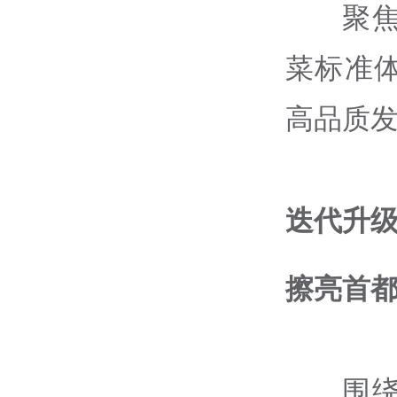
聚
菜标准
高品质
迭代升
擦亮首
围