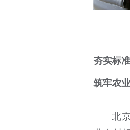
夯实标
筑牢农
北