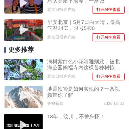
乐队夕阳下浪漫了一座城
打开APP查看
北京日报客户端
早安北京｜5月7日白天晴，最高
气温24℃，限号5和0
打开APP查看
北京日报客户端
更多推荐
满树紫白色小花清雅别致，被北
海公园阐福寺内这棵苦楝树惊艳
到了！
打开APP查看
北京日报客户端
地震预警是如何实现的？一条视
频带你了解
央视新闻
2026-05-12
18年，汶川，不曾忘怀！