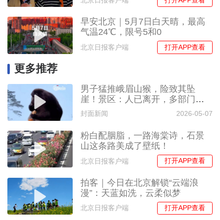
打开APP查看
北京日报客户端
早安北京｜5月7日白天晴，最高
气温24℃，限号5和0
打开APP查看
北京日报客户端
更多推荐
男子猛推峨眉山猴，险致其坠
崖！景区：人已离开，多部门介
入调查
封面新闻
2026-05-07
粉白配胭脂，一路海棠诗，石景
山这条路美成了壁纸！
打开APP查看
北京日报客户端
拍客｜今日在北京解锁“云端浪
漫”：天蓝如洗，云柔似梦
打开APP查看
北京日报客户端