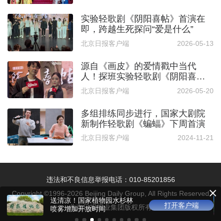
实验轻歌剧《阴阳喜帖》首演在
即，跨越生死探问“爱是什么”
北京日报客户端
2026-05-13
源自《画皮》的爱情戳中当代
人！探班实验轻歌剧《阴阳喜
帖》，演员从剧中学到了“珍惜”
北京日报客户端
2026-05-20
多组排练同步进行，国家大剧院
新制作轻歌剧《蝙蝠》下周首演
北京日报客户端
2024-11-21
违法和不良信息举报电话：010-85201856
Copyright ©1996-
2026
Beijing Daily Group, All Rights Reserved
送清凉！国家植物园水杉林
打开客户端
北京日报报业集团版权所有
喷雾增加开放时间