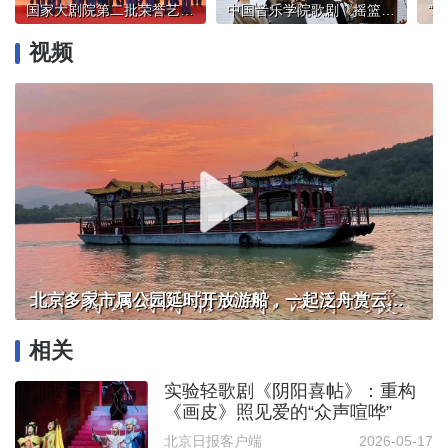
国家大剧院第二批荣誉艺术家公布，靳东等艺委会代表寄语再接再厉
中国音乐学院歌剧《摇篮》排练中，李心草何以被“23岁”反复触动？
视频
北京多家市属公园延时开放游船，一起泛舟赏云霞！
相关
实验轻歌剧《阴阳喜帖》：重构
《画皮》照见爱的“众声喧哗”
北京日报客户端
2026-05-17