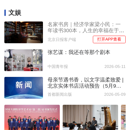
文娱
名家书房｜经济学家梁小民：一
年读书300本，人生的幸福在于选
择
打开APP查看
北京日报客户端
张艺谋：我还在等那个剧本
中国青年报
2026-05-11
母亲节遇书香，以文字温柔致爱 |
北京实体书店活动预告（5月9日
~5月15日）
首都新闻出版
2026-05-09