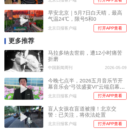
打开APP查看
北京日报客户端
早安北京｜5月7日白天晴，最高
气温24℃，限号5和0
打开APP查看
北京日报客户端
更多推荐
马拉多纳去世前，遭12小时痛苦
折磨
中国新闻周刊
2026-05-09
今晚七点半，2026五月音乐节开
幕音乐会“弓弦盛宴VI”云端启幕，
共赴莫扎特经典之约！
打开APP查看
北京日报客户端
盲人女孩在盲道被撞！北京交
警：已关注，将依法处置
打开APP查看
北京日报客户端