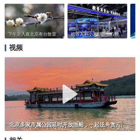
下午至入夜北京有分散雷阵雨，山区局地有7级左右阵风和冰雹
机器人剥小龙虾等，石景山区50余项尖端科技成果亮相北京科博会
视频
北京多家市属公园延时开放游船，一起泛舟赏云霞！