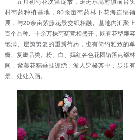
五月初芍花次第绽放，走进东高村镇前台头
村芍药种植基地，80余亩芍药林下花海连绵铺
展，与20余亩紫藤花景交织相融。基地内汇聚上
百个品种、十余万株芍药竞相盛开，既有花型雍容
饱满、层瓣繁复的重瓣芍药，也有简约雅致的单
瓣、复瓣品类。粉、白、嫣红各色花团错落点缀林
间，紫藤花穗垂挂缠绕，游人穿梭其中，步步有
景、处处入画。