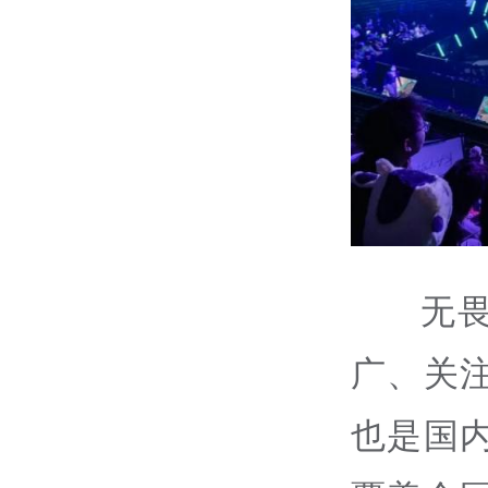
无
广、关
也是国