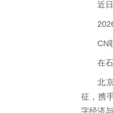
近日
20
CN
在
北
征，携
字经济