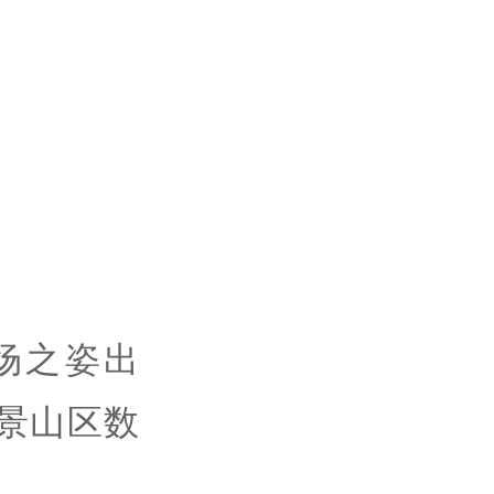
场之姿出
景山区数