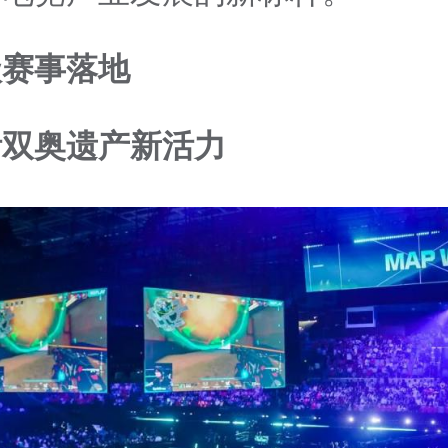
级赛事落地
活双奥遗产新活力