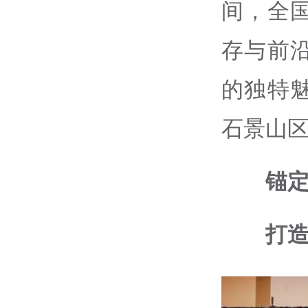
间，全
存与前
的独特
石景山
锚
打