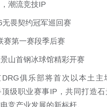
，潮流竞技IP
26无畏契约冠军巡回赛
联赛第一赛段季后赛
石景山首钢冰球馆精彩开赛
京DRG俱乐部将首次以本土主
手顶级职业赛事IP，共同打造石
与电竞产业发展的新标杆。