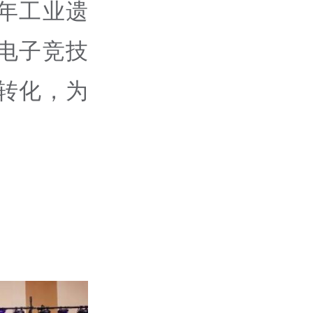
年工业遗
电子竞技
转化，为
。