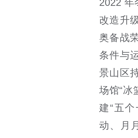
2022
改造升
奥备战
条件与
景山区
场馆“冰
建“五
动、月