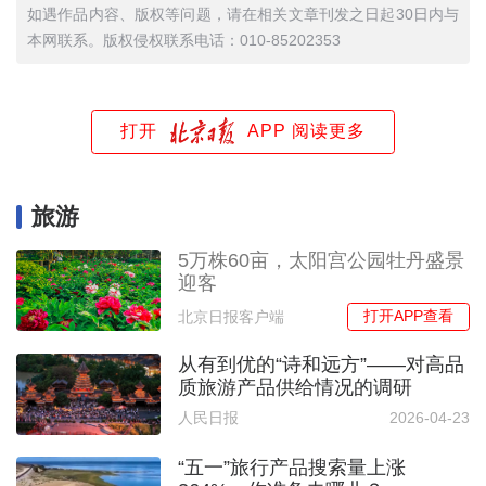
如遇作品内容、版权等问题，请在相关文章刊发之日起30日内与
本网联系。版权侵权联系电话：010-85202353
打开
APP 阅读更多
旅游
5万株60亩，太阳宫公园牡丹盛景
迎客
打开APP查看
北京日报客户端
从有到优的“诗和远方”——对高品
质旅游产品供给情况的调研
人民日报
2026-04-23
“五一”旅行产品搜索量上涨