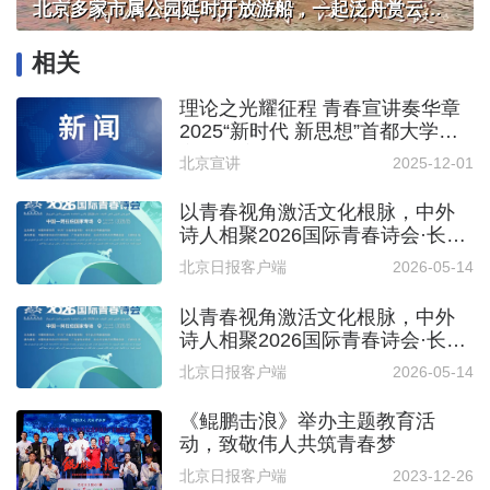
北京多家市属公园延时开放游船，一起泛舟赏云霞！
相关
理论之光耀征程 青春宣讲奏华章
2025“新时代 新思想”首都大学生
宣讲大赛圆满落幕
北京宣讲
2025-12-01
以青春视角激活文化根脉，中外
诗人相聚2026国际青春诗会·长城
诗会
北京日报客户端
2026-05-14
以青春视角激活文化根脉，中外
诗人相聚2026国际青春诗会·长城
诗会
北京日报客户端
2026-05-14
《鲲鹏击浪》举办主题教育活
动，致敬伟人共筑青春梦
北京日报客户端
2023-12-26