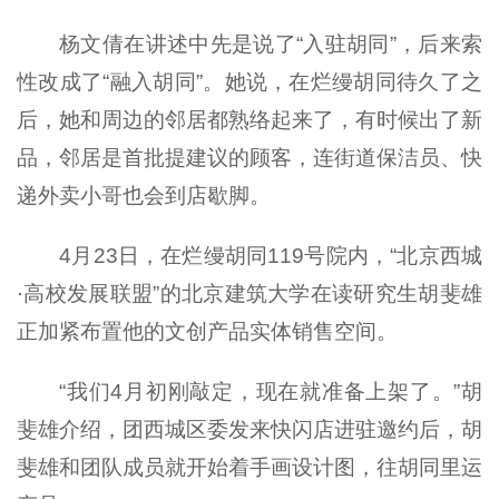
杨文倩在讲述中先是说了“入驻胡同”，后来索
性改成了“融入胡同”。她说，在烂缦胡同待久了之
后，她和周边的邻居都熟络起来了，有时候出了新
品，邻居是首批提建议的顾客，连街道保洁员、快
递外卖小哥也会到店歇脚。
4月23日，在烂缦胡同119号院内，“北京西城
·高校发展联盟”的北京建筑大学在读研究生胡斐雄
正加紧布置他的文创产品实体销售空间。
“我们4月初刚敲定，现在就准备上架了。”胡
斐雄介绍，团西城区委发来快闪店进驻邀约后，胡
斐雄和团队成员就开始着手画设计图，往胡同里运