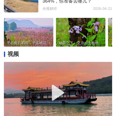
364%，你准备去哪儿？
央视财经
2026-04-21
平谷雨后初晴，千亩桃花开成了粉色仙境
林荫之下，北京乡土植物二月兰，织就紫色梦境
视频