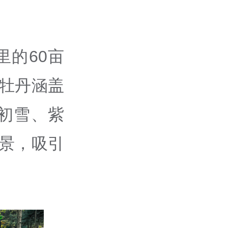
的60亩
牡丹涵盖
初雪、紫
美景，吸引