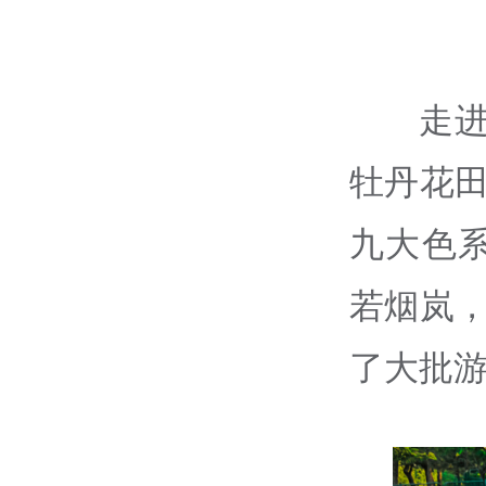
走
牡丹花
九大色
若烟岚，
了大批