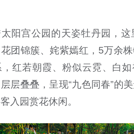
进太阳宫公园的天姿牡丹园，这里
田花团锦簇、姹紫嫣红，5万余株
系，红若朝霞、粉似云霓、白如
层层叠叠，呈现“九色同春”的
游客入园赏花休闲。