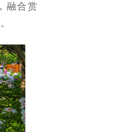
，融合赏
体。