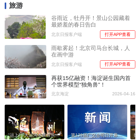
旅游
谷雨近，牡丹开！景山公园藏着
最娇羞的春日告白
打开APP查看
北京日报客户端
雨歇雾起！北京司马台长城，人
在画中游
打开APP查看
北京日报客户端
再获15亿融资！海淀诞生国内首
个世界模型“独角兽”！
北京海淀
2026-04-16
“运上行”大运河水景诗乐早鸟票今日开抢！这份购票指南请收好
第139届广交会明日开幕，同程旅行：广州旅游搜索热度飙升86%