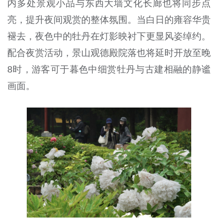
内多处景观小品与东西大墙文化长廊也将同步点
亮，提升夜间观赏的整体氛围。当白日的雍容华贵
褪去，夜色中的牡丹在灯影映衬下更显风姿绰约。
配合夜赏活动，景山观德殿院落也将延时开放至晚
8时，游客可于暮色中细赏牡丹与古建相融的静谧
画面。