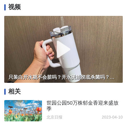
视频
只装白开水就不会脏吗？开水烫能彻底杀菌吗？感控专家详解“吸管杯”藏菌真相｜都视频·热观察
相关
世园公园50万株郁金香迎来盛放
季
北京日报
2023-04-10