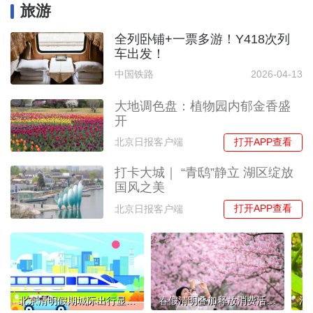
旅游
全列卧铺+一票多游！Y418次列
车出发！
中国铁路
2026-04-13
大地调色盘：植物园内郁金香盛
开
打开APP查看
北京日报客户端
打卡大城｜ “青鸱”静立 湖区绽放
国风之美
打开APP查看
北京日报客户端
北京清明假期城际出行显著升温
春假清明叠加释放消费活力，这个“小黄金周”您去哪儿了？