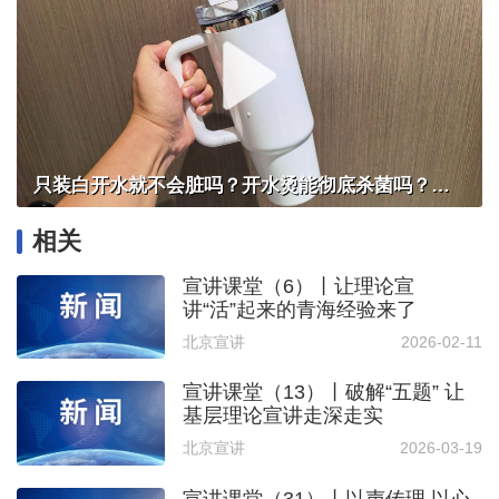
只装白开水就不会脏吗？开水烫能彻底杀菌吗？感控专家详解“吸管杯”藏菌真相｜都视频·热观察
相关
宣讲课堂（6）丨让理论宣
讲“活”起来的青海经验来了
北京宣讲
2026-02-11
宣讲课堂（13）丨破解“五题” 让
基层理论宣讲走深走实
北京宣讲
2026-03-19