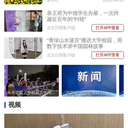
新华社
2026-04-14
恭王府为中德学生办展，一次跨
越近百年的“纠错”
打开APP查看
北京日报客户端
“青绿山水迷宫”搬进大学校园，用
数字技术讲中国园林故事
打开APP查看
北京日报客户端
今年北京人形机器人半马，首个冲线未必是冠军
“宣宣”学习笔记（149）丨深刻理解守正创新的科学内涵和重大意义
视频