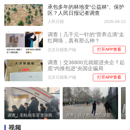
承包多年的林地变“公益林”、保护
区？人民日报记者调查
人民日报
2026-04-13
调查｜几千元一针的“营养点滴”走
红网络，真有那么神？
打开APP查看
北京日报客户端
调查｜交36800元就能进央企？起
底“内推包进”央国企骗局
打开APP查看
北京日报客户端
调查｜车站候车室里游商兜售“三无”充电宝，用一会儿就没电
调查｜孩子想免费打场篮球，有地儿去吗？
视频