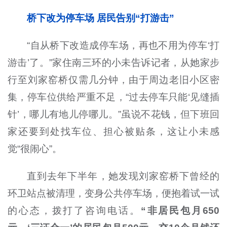
桥下改为停车场 居民告别“打游击”
“自从桥下改造成停车场，再也不用为停车‘打
游击’了。”家住南三环的小未告诉记者，从她家步
行至刘家窑桥仅需几分钟，由于周边老旧小区密
集，停车位供给严重不足，“过去停车只能‘见缝插
针’，哪儿有地儿停哪儿。”虽说不花钱，但下班回
家还要到处找车位、担心被贴条，这让小未感
觉“很闹心”。
直到去年下半年，她发现刘家窑桥下曾经的
环卫站点被清理，变身公共停车场，便抱着试一试
的心态，拨打了咨询电话。
“非居民包月650