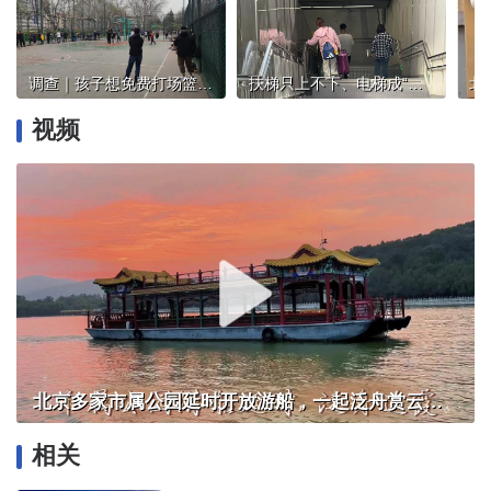
调查｜孩子想免费打场篮球，有地儿去吗？
扶梯只上不下、电梯成“隐藏款”，地铁无障碍设施调查
视频
北京多家市属公园延时开放游船，一起泛舟赏云霞！
相关