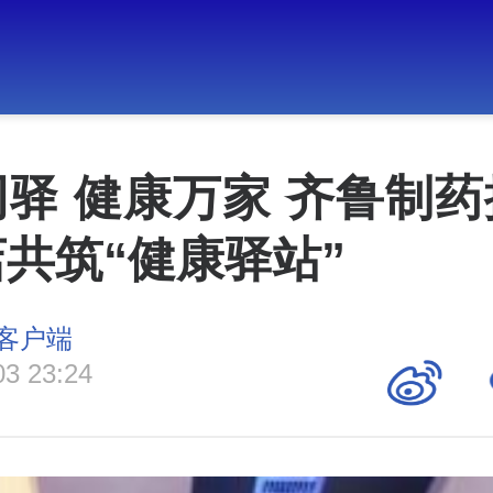
驿 健康万家 齐鲁制
共筑“健康驿站”
客户端
03 23:24