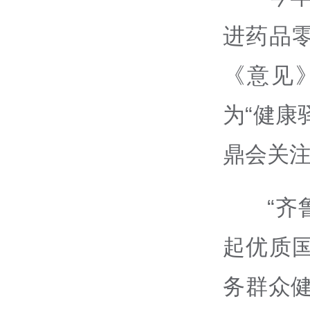
进药品
《意见
为“健康
鼎会关
“
起优质
务群众