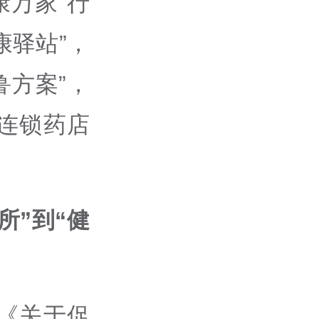
康万家”行
康驿站”，
鲁方案”，
连锁药店
所”到“健
《关于促