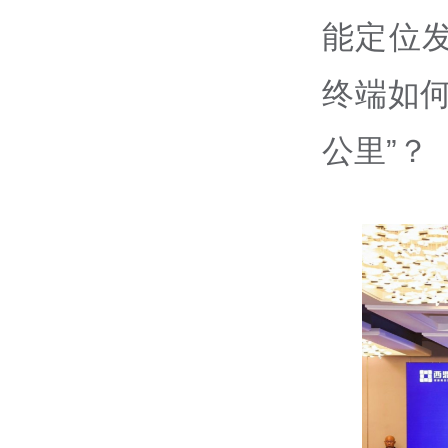
能定位
终端如
公里”？