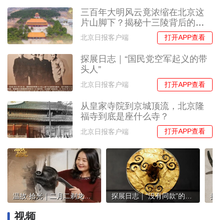
三百年大明风云竟浓缩在北京这
片山脚下？揭秘十三陵背后的王
朝兴衰
打开APP查看
北京日报客户端
探展日志｜“国民党空军起义的带
头人”
打开APP查看
北京日报客户端
从皇家寺院到京城顶流，北京隆
福寺到底是座什么寺？
打开APP查看
北京日报客户端
温故·拾光｜二月二剃龙头，一镜穿越70年回顾北京人变美历史
探展日志｜“没有同款”的喇叭形金器
视频