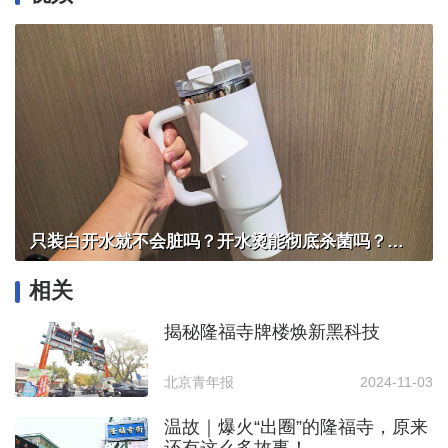
只装白开水就不会脏吗？开水烫能彻底杀菌吗？感控专家详解“吸管杯”藏菌真相｜都视频·热观察
相关
揭秘隆福寺牌楼焕新黑科技
北京青年报
2024-11-03
温故｜爆火“出圈”的隆福寺，原来