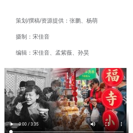
策划/撰稿/资源提供：张鹏、杨萌
摄制：宋佳音
编辑：宋佳音、孟紫薇、孙昊