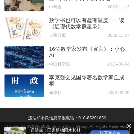
中青报
2022-11-13
数学书也可以有趣有温度——读
《近现代数学群星录》
人民日报
2025-11-07
16位数学家发布《宣言》：小心
AI
中国科学报
2026-06-04
李克强会见国际著名数学家丘成
桐
新华社
2023-02-26
违法和不良信息举报电话：010-85201856
Copyright ©1996-
2026
Beijing Daily Group, All Rights Reserved
送清凉！国家植物园水杉林
打开客户端