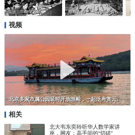
温故 | 巾帼绽芳华
存档古都——瑞典学者喜龙仁的六次北京之行
视频
北京多家市属公园延时开放游船，一起泛舟赏云霞！
相关
北大韦东奕聆听华人数学家讲
座，网友：高手间的“切磋”