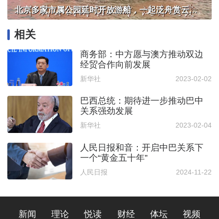
北京多家市属公园延时开放游船，一起泛舟赏云霞！
相关
商务部：中方愿与澳方推动双边
经贸合作向前发展
新华社
2023-02-02
巴西总统：期待进一步推动巴中
关系强劲发展
新华社
2023-02-04
人民日报和音：开启中巴关系下
一个“黄金五十年”
人民日报
2024-11-22
新闻
理论
悦读
财经
体坛
视频