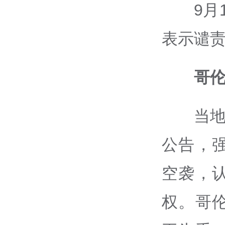
9月
表示谴
哥
当地
公告，
空袭，
权。哥