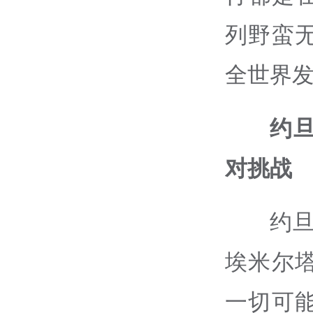
列野蛮
全世界
约
对挑战
约
埃米尔
一切可