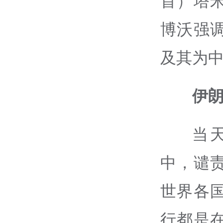
首）塔
博沃强
及其为
伊
当
中，谴
世界各
行都是