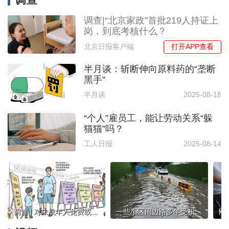
调查|“北京家政”首批219人持证上
岗，到底考核什么？
打开APP查看
北京日报客户端
半月谈：斩断伸向原料药的“垄断
黑手”
半月谈
2025-08-18
“个人”雇员工，能让劳动关系“躲
猫猫”吗？
工人日报
2025-08-14
调查 | 对未成年人免费或优惠！执行标准不一如何破解？
一些小区周边路多年受积水困扰，居民雨天出行心里“七上八下”