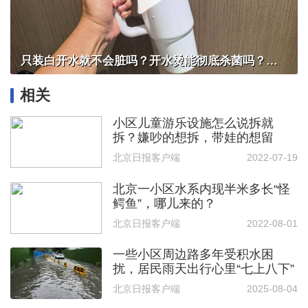
只装白开水就不会脏吗？开水烫能彻底杀菌吗？感控专家详解“吸管杯”藏菌真相｜都视频·热观察
相关
小区儿童游乐设施怎么说拆就
拆？嫌吵的想拆，带娃的想留
北京日报客户端
2022-07-19
北京一小区水系内现半米多长“怪
鳄鱼”，哪儿来的？
北京日报客户端
2022-08-01
一些小区周边路多年受积水困
扰，居民雨天出行心里“七上八下”
北京日报客户端
2025-08-04