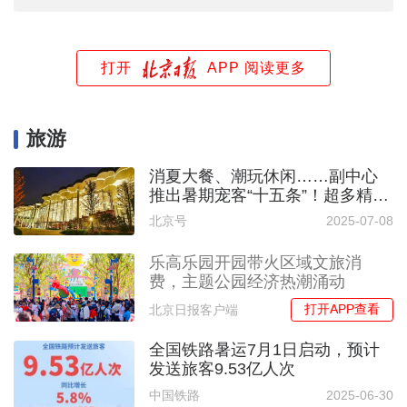
打开
APP 阅读更多
旅游
消夏大餐、潮玩休闲……副中心
推出暑期宠客“十五条”！超多精彩
等你来~
北京号
2025-07-08
乐高乐园开园带火区域文旅消
费，主题公园经济热潮涌动
打开APP查看
北京日报客户端
全国铁路暑运7月1日启动，预计
发送旅客9.53亿人次
中国铁路
2025-06-30