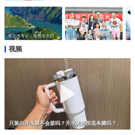
拿上准考证，免费游大好河山！
480名游客出发游览大漠奇观！“京和号”旅游专列再启程
视频
只装白开水就不会脏吗？开水烫能彻底杀菌吗？感控专家详解“吸管杯”藏菌真相｜都视频·热观察