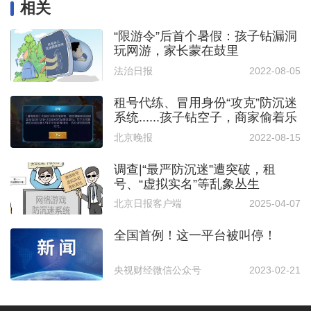
相关
“限游令”后首个暑假：孩子钻漏洞
玩网游，家长蒙在鼓里
法治日报
2022-08-05
租号代练、冒用身份“攻克”防沉迷
系统......孩子钻空子，商家偷着乐
北京晚报
2022-08-15
调查|“最严防沉迷”遭突破，租
号、“虚拟实名”等乱象丛生
北京日报客户端
2025-04-07
全国首例！这一平台被叫停！
央视财经微信公众号
2023-02-21