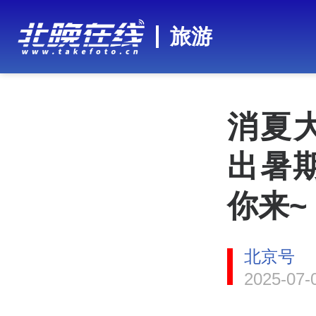
旅游
消夏
出暑
你来~
北京号
2025-07-