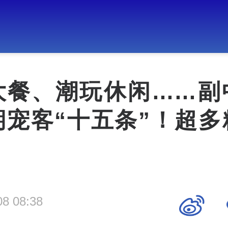
大餐、潮玩休闲……副
期宠客“十五条”！超多
08 08:38