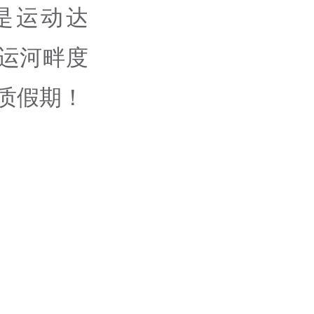
是运动达
大运河畔度
质假期！