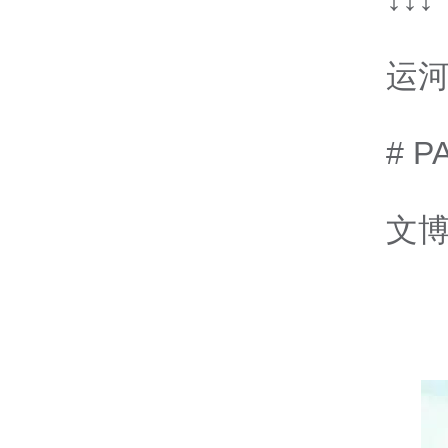
运
# P
文