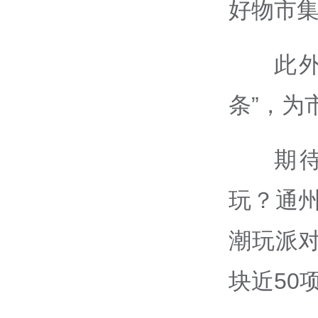
好物市
此
条”，为
期
玩？通
潮玩派
块近50