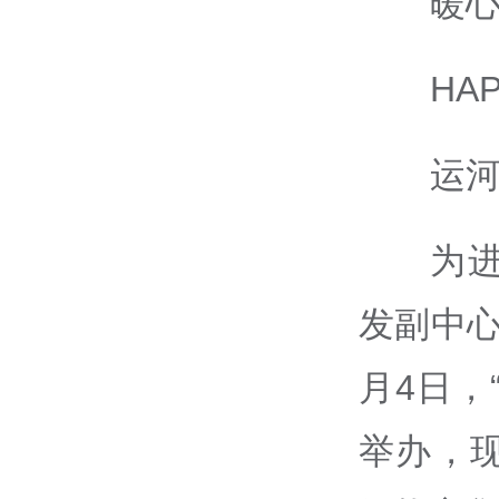
暖心
HA
运
为
发副中
月4日，
举办，