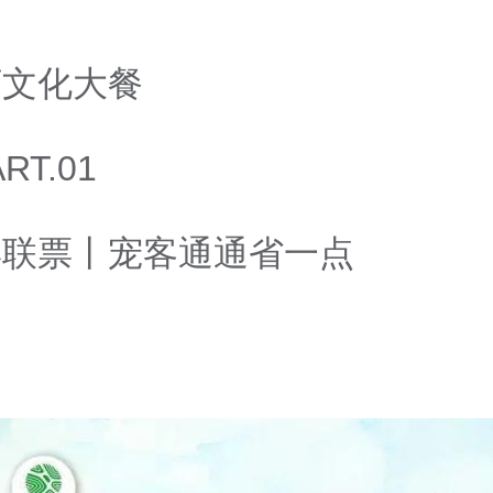
河文化大餐
ART.01
博联票丨宠客通通省一点