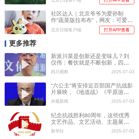
打开APP查看
北京日报客户端
社区达人｜北京爷爷为爱孙制
作“蔬菜版拉布布”，网友：可爱到
想把它吃掉！
打开APP查看
北京日报客户端
更多推荐
新派川菜是创新还是变味儿？刘
仪伟：餐饮就是不断创新，四川
人如果守正就不要吃辣了
四川观察
2025-07-03
“六公主”将安排近百部国产抗战影
片展映，《地道战》《平原游击
队》等
央视新闻
2025-07-03
纪念抗战胜利80周年，这些优秀
文艺作品、文艺活动、主题展览
不要错过，汇总来了！
新华社
2025-07-03