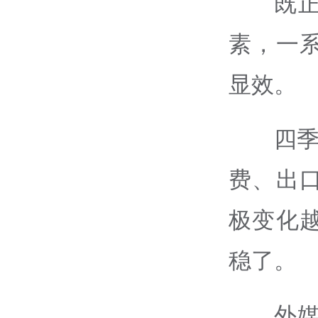
既
素，一
显效。
四季
费、出
极变化
稳了。
外