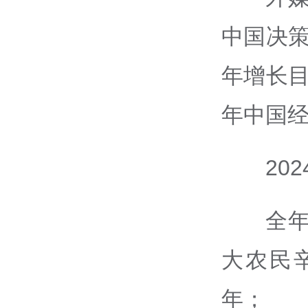
中国决策
年增长目
年中国
20
全年
大农民
年；