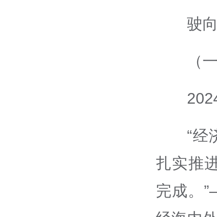
驶
（
20
“
扎实推
完成。