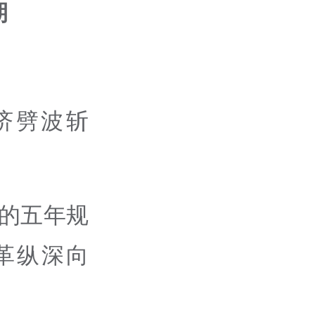
期
济劈波斩
新的五年规
革纵深向