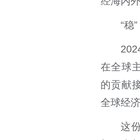
经海内
“稳
20
在全球
的贡献
全球经
这