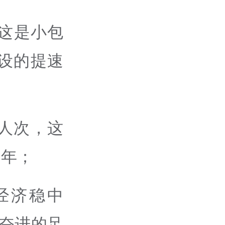
，这是小包
设的提速
人次，这
之年；
经济稳中
砺奋进的足