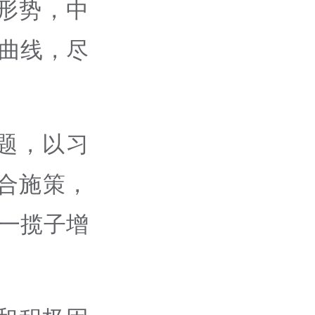
形势，中
的曲线，尽
题，以习
合施策，
署一揽子增