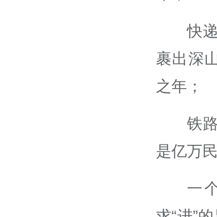
快递
裹出深
之年；
铁
是亿万
一
求“进”