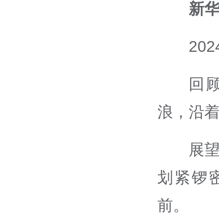
新华
20
回
浪，沿
展望
划紧锣
前。