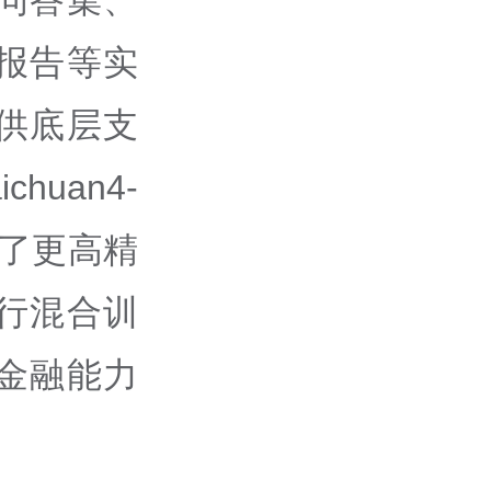
报告等实
供底层支
uan4-
入了更高精
行混合训
金融能力