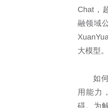
Chat，
融领域
XuanY
大模型
如
用能力
碍。为