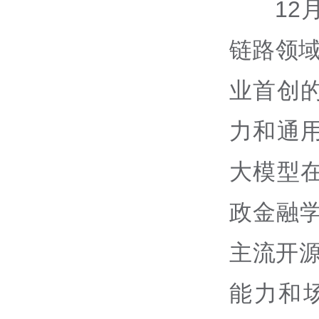
12
链路领域增
业首创
力和通
大模型
政金融学
主流开源
能力和场