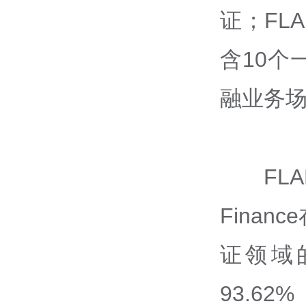
证；FL
含10个
融业务
FL
Fina
证领域
93.62