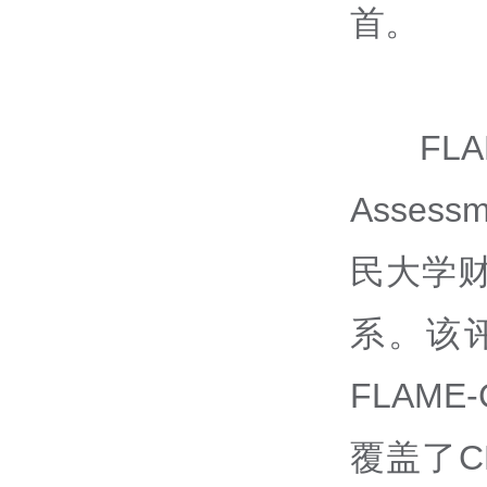
首。
FLA
Assess
民大学财
系。该
FLAM
覆盖了C