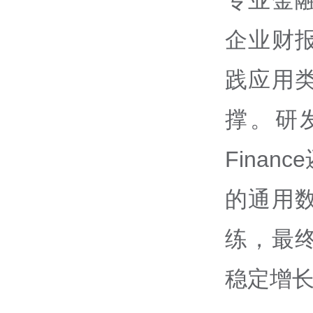
企业财
践应用
撑。研发
Fina
的通用
练，最
稳定增