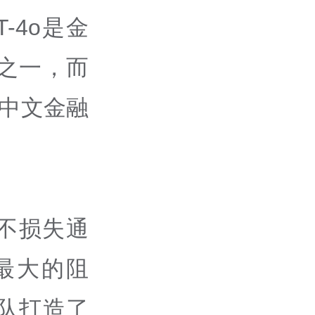
T-4o是金
之一，而
开源中文金融
不损失通
最大的阻
队打造了