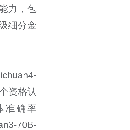
用能力，包
二级细分金
。
huan4-
多个资格认
体准确率
3-70B-