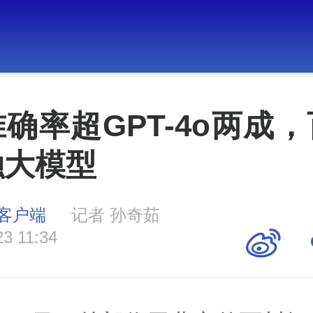
确率超GPT-4o两成
融大模型
客户端
记者 孙奇茹
23 11:34