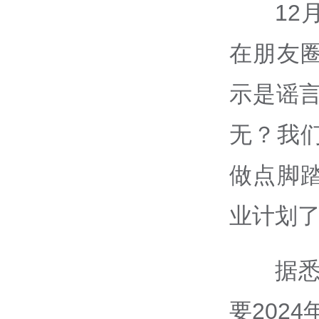
12
在朋友
示是谣
无？我
做点脚
业计划了
据
要202