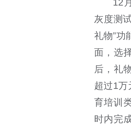
12
灰度测
礼物”功
面，选
后，礼
超过1
育培训
时内完