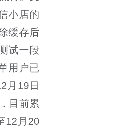
信小店的
除缓存后
测试一段
单用户已
2月19日
万，目前累
12月20