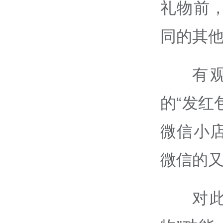
礼物前
同的其
有
的“发红
微信小
微信的
对