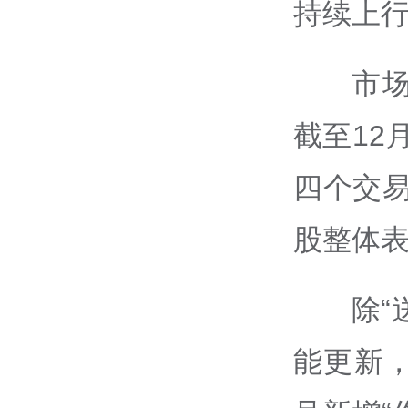
持续上
市
截至12
四个交易
股整体
除“
能更新