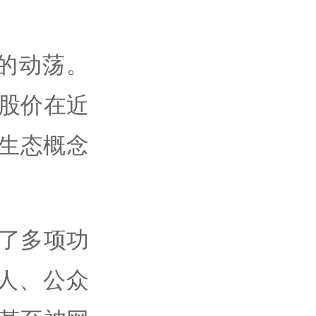
的动荡。
）股价在近
讯生态概念
来了多项功
人、公众