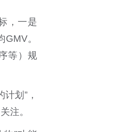
标，一是
GMV。
序等）规
的计划”，
场关注。