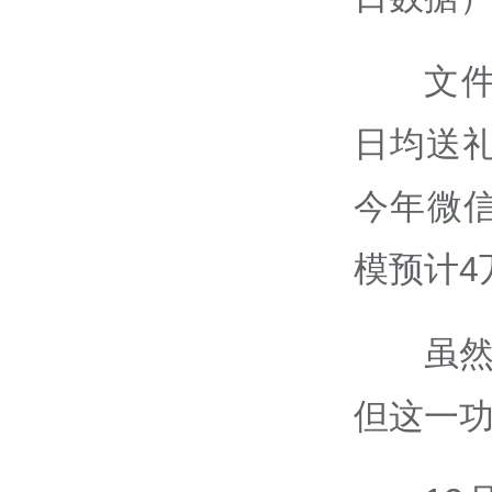
文
日均送
今年微
模预计4
虽然
但这一