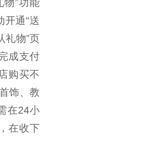
礼物”功能
开通“送
认礼物”页
完成支付
店购买不
首饰、教
在24小
，在收下