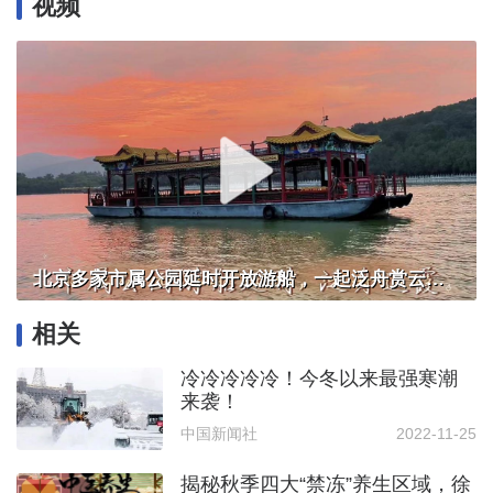
视频
北京多家市属公园延时开放游船，一起泛舟赏云霞！
相关
冷冷冷冷冷！今冬以来最强寒潮
来袭！
中国新闻社
2022-11-25
揭秘秋季四大“禁冻”养生区域，徐