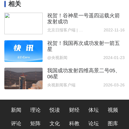
相关
祝贺！谷神星一号遥四运载火箭
发射成功
北京日报客户端 | 记者 刘苏雅 通讯员 喻鹏 王茄欢 郑伟杰
2022-11-16
祝贺！我国再次成功发射一箭五
星
@央视新闻
2024-01-23
我国成功发射四维高景二号05、
06星
央视新闻客户端
2026-03-26
新闻
理论
悦读
财经
体坛
视频
评论
矩阵
文化
科教
论坛
图库