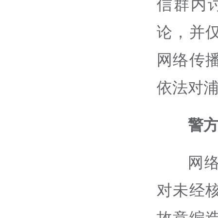
信群内讨
论，并
网络传
依法对
警
网
对未经
故意编