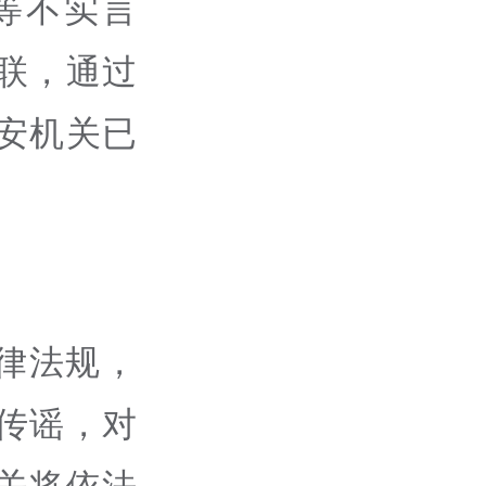
”等不实言
联，通过
安机关已
律法规，
传谣，对
关将依法