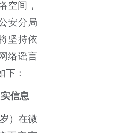
络空间，
公安分局
将坚持依
网络谣言
如下：
不实信息
2岁）在微