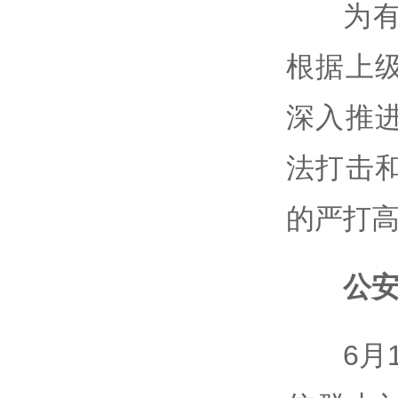
为
根据上
深入推
法打击
的严打高
公
6月