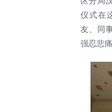
区分局
仪式在
友、同
强忍悲