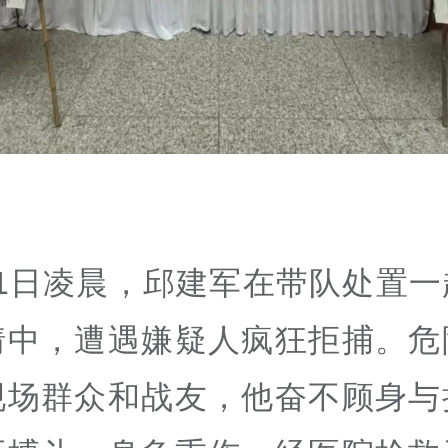
月1日凌晨，邱建军在带队处置一
情中，遭遇嫌疑人疯狂拒捕。危
现场群众和战友，他奋不顾身与