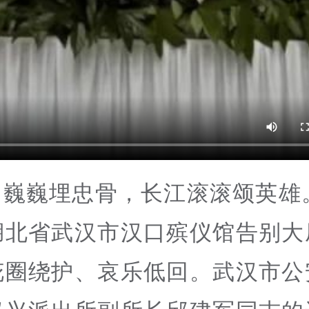
山巍巍埋忠骨，长江滚滚颂英雄。
湖北省武汉市汉口殡仪馆告别大
花圈绕护、哀乐低回。武汉市公