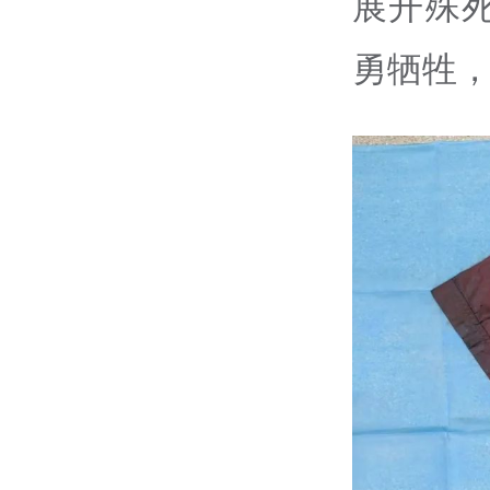
展开殊
勇牺牲，