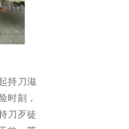
起持刀滋
险时刻，
持刀歹徒