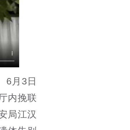
6月3日
厅内挽联
安局江汉