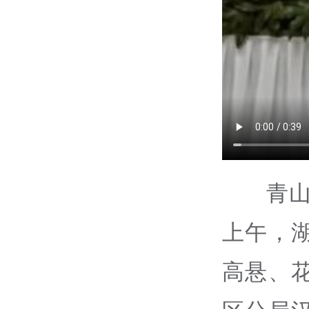
青
上午，
高悬、