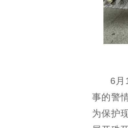
6
事的警
为保护