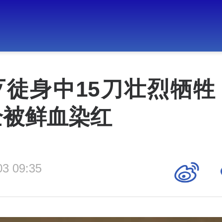
歹徒身中15刀壮烈牺牲
全被鲜血染红
03 09:35