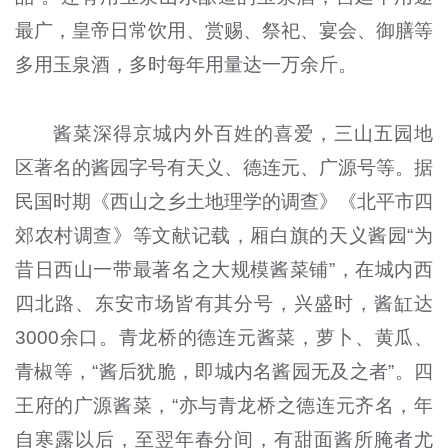
最广，皇帝日常饮用、赏赐、祭祀、宴会、御膳等
多用玉泉酒，多时每年用量达一万余斤。
酱菜深得京城内外百姓的喜爱，三山五园地
区著名的酱园字号有天义、德连元、广源号等。据
民国时期《西山之乡土地理学的调查》《北平市四
郊农村调查》等文献记载，厢白旗的天义酱园“为
昔日西山一带最著名之大规模酱菜铺”，在城内西
四北路、东安市场皆有其分号，兴盛时，酱缸达
3000余口。青龙桥的德连元酱菜，萝卜、黄瓜、
青椒等，“酱后犹脆，即城内名酱园无及之者”。四
王府的广源酱菜，“亦与青龙桥之德连元齐名，年
自寒露以后，至翌年春分间，有甜面酱所腌者尤