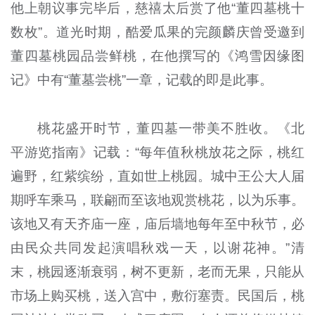
他上朝议事完毕后，慈禧太后赏了他“董四墓桃十
数枚”。道光时期，酷爱瓜果的完颜麟庆曾受邀到
董四墓桃园品尝鲜桃，在他撰写的《鸿雪因缘图
记》中有“董墓尝桃”一章，记载的即是此事。
桃花盛开时节，董四墓一带美不胜收。《北
平游览指南》记载：“每年值秋桃放花之际，桃红
遍野，红紫缤纷，直如世上桃园。城中王公大人届
期呼车乘马，联翩而至该地观赏桃花，以为乐事。
该地又有天齐庙一座，庙后墙地每年至中秋节，必
由民众共同发起演唱秋戏一天，以谢花神。”清
末，桃园逐渐衰弱，树不更新，老而无果，只能从
市场上购买桃，送入宫中，敷衍塞责。民国后，桃