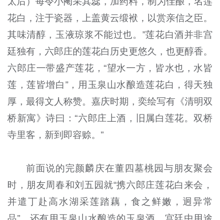
太后）每令小阉采其蕊，加药料，制为佳酿，名莲
花白，注于瓷器，上盖黄云缎袱，以赏亲信之臣。
其味清醇，玉液琼浆不能过也。”莲花白酒并非宫
廷独有，六郎庄的莲花白历史更悠久，也更醇香。
六郎庄一带盛产莲花，“望水一方，皆水也，水皆
莲，莲皆增白”，用玉泉山水酿造莲花白，得天独
厚，最得文人称赞。嘉庆时期，奕绘写有《清明双
桥新寓》诗曰：“六郎庄上酒，旧属白莲花。双桥
寺里客，新到即容赊。”
前面说的完颜麟庆在董四墓桃园与朋友聚会
时，朋友周春和刘五园就“携六郎庄莲花白来会，
并遣丁赴高水湖采莲踏藕，食之鲜嫩，迥异常
品”。还有用玉泉山水酿造的玉泉酒，宫廷中用途