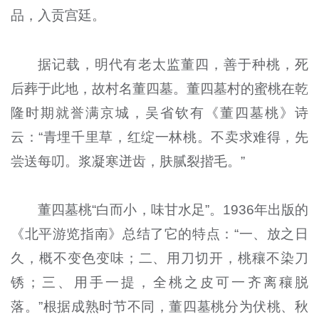
品，入贡宫廷。
据记载，明代有老太监董四，善于种桃，死
后葬于此地，故村名董四墓。董四墓村的蜜桃在乾
隆时期就誉满京城，吴省钦有《董四墓桃》诗
云：“青埋千里草，红绽一林桃。不卖求难得，先
尝送每叨。浆凝寒迸齿，肤腻裂揩毛。”
董四墓桃“白而小，味甘水足”。1936年出版的
《北平游览指南》总结了它的特点：“一、放之日
久，概不变色变味；二、用刀切开，桃穰不染刀
锈；三、用手一提，全桃之皮可一齐离穰脱
落。”根据成熟时节不同，董四墓桃分为伏桃、秋