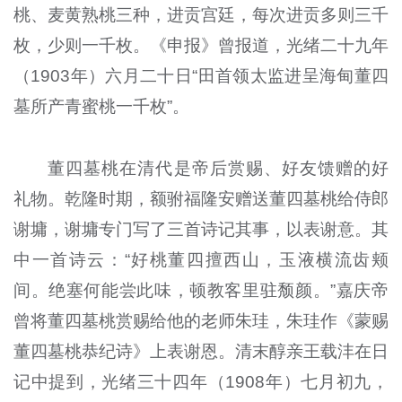
桃、麦黄熟桃三种，进贡宫廷，每次进贡多则三千
枚，少则一千枚。《申报》曾报道，光绪二十九年
（1903年）六月二十日“田首领太监进呈海甸董四
墓所产青蜜桃一千枚”。
董四墓桃在清代是帝后赏赐、好友馈赠的好
礼物。乾隆时期，额驸福隆安赠送董四墓桃给侍郎
谢墉，谢墉专门写了三首诗记其事，以表谢意。其
中一首诗云：“好桃董四擅西山，玉液横流齿颊
间。绝塞何能尝此味，顿教客里驻颓颜。”嘉庆帝
曾将董四墓桃赏赐给他的老师朱珪，朱珪作《蒙赐
董四墓桃恭纪诗》上表谢恩。清末醇亲王载沣在日
记中提到，光绪三十四年（1908年）七月初九，