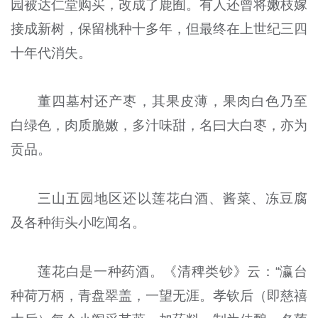
园被达仁堂购买，改成了鹿囿。有人还曾将嫩枝嫁
接成新树，保留桃种十多年，但最终在上世纪三四
十年代消失。
董四墓村还产枣，其果皮薄，果肉白色乃至
白绿色，肉质脆嫩，多汁味甜，名曰大白枣，亦为
贡品。
三山五园地区还以莲花白酒、酱菜、冻豆腐
及各种街头小吃闻名。
莲花白是一种药酒。《清稗类钞》云：“瀛台
种荷万柄，青盘翠盖，一望无涯。孝钦后（即慈禧