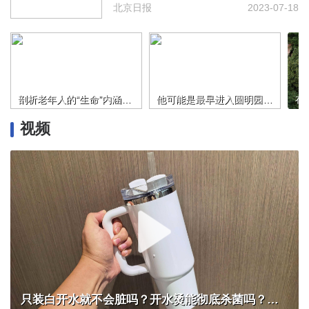
北京日报
2023-07-18
剖析老年人的“生命”内涵，“银发写作”已在新时代的中国勃兴
他可能是最早进入圆明园的中国摄影师，晚清名臣李鸿章是他的顾客
视频
只装白开水就不会脏吗？开水烫能彻底杀菌吗？感控专家详解“吸管杯”藏菌真相｜都视频·热观察