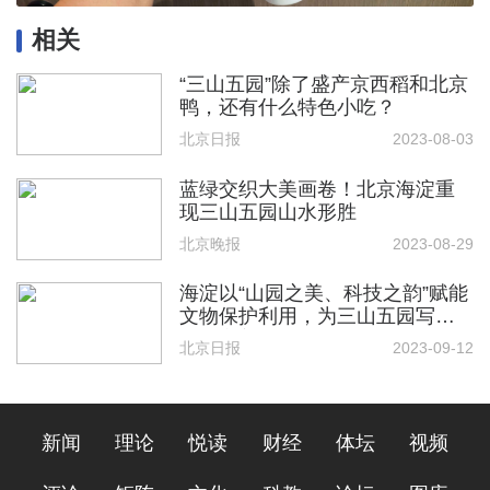
相关
“三山五园”除了盛产京西稻和北京
鸭，还有什么特色小吃？
北京日报
2023-08-03
蓝绿交织大美画卷！北京海淀重
现三山五园山水形胜
北京晚报
2023-08-29
海淀以“山园之美、科技之韵”赋能
文物保护利用，为三山五园写入
时代之美
北京日报
2023-09-12
新闻
理论
悦读
财经
体坛
视频