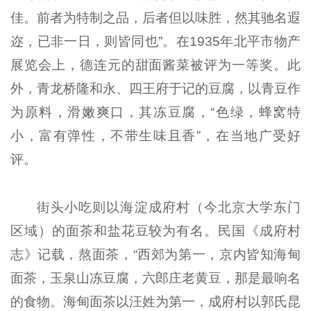
佳。前者为特制之品，后者但以味胜，然其驰名遐
迩，已非一日，则皆同也”。在1935年北平市物产
展览会上，德连元的甜面酱菜被评为一等奖。此
外，青龙桥隆和永、四王府于记的豆腐，以青豆作
为原料，滑嫩爽口，其冻豆腐，“色绿，蜂窝特
小，富有弹性，不带生味且香”，在当地广受好
评。
街头小吃则以海淀成府村（今北京大学东门
区域）的面茶和盐花豆较为有名。民国《成府村
志》记载，熬面茶，“西郊为第一，京内皆知海甸
面茶，玉泉山冻豆腐，六郎庄老黄豆，那是最响名
的食物。海甸面茶以汪姓为第一，成府村以郭氏昆