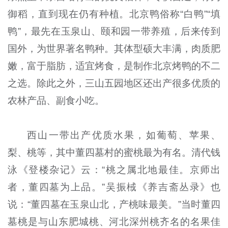
御稻，直到现在仍有种植。北京鸭俗称“白鸭”“填
鸭”，最先在玉泉山、颐和园一带养殖，后来传到
国外，为世界著名鸭种。其体型硕大丰满，肉质肥
嫩，富于脂肪，适宜烤食，是制作北京烤鸭的不二
之选。除此之外，三山五园地区还出产很多优质的
农林产品、副食小吃。
西山一带出产优质水果，如葡萄、苹果、
梨、桃等，其中董四墓村的蜜桃最为有名。清代钱
泳《登楼杂记》云：“桃之属北地最佳。京师出
者，董四墓为上品。”吴振棫《养吉斋丛录》也
说：“董四墓在玉泉山北，产桃味最美。”当时董四
墓桃是与山东肥城桃、河北深州桃齐名的名果佳